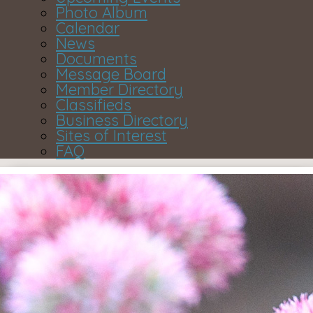
Photo Album
Calendar
News
Documents
Message Board
Member Directory
Classifieds
Business Directory
Sites of Interest
FAQ