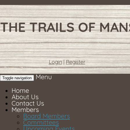
Login
|
Register
Menu
Toggle navigation
Home
About Us
Contact Us
Members
Board Members
Committees
Upcoming Events