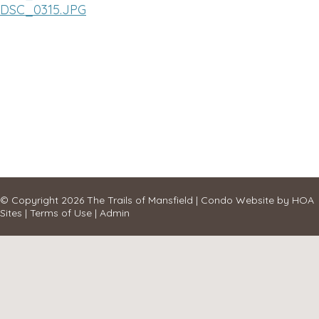
DSC_0315.JPG
© Copyright 2026
The Trails of Mansfield
|
Condo Website
by
HOA
Sites
|
Terms of Use
|
Admin